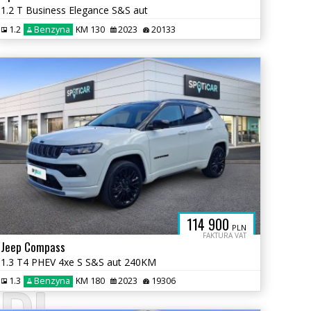
1.2 T Business Elegance S&S aut
1.2
Benzyna
KM 130
2023
20133
114 900
PLN
FAKTURA VAT
Jeep Compass
1.3 T4 PHEV 4xe S S&S aut 240KM
1.3
Benzyna
KM 180
2023
19306