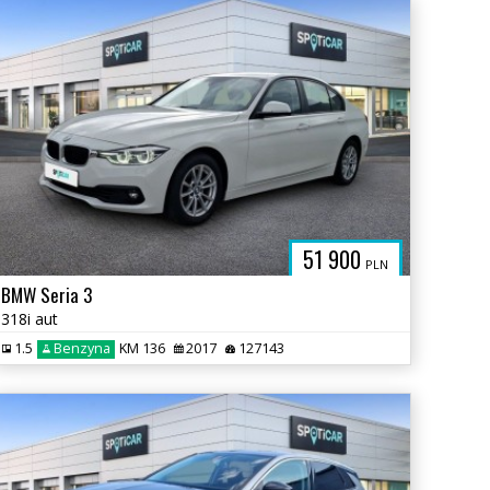
PL
51 900
PLN
BMW Seria 3
318i aut
1.5
Benzyna
KM 136
2017
127143