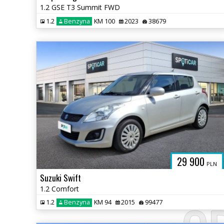
1.2 GSE T3 Summit FWD
1.2
Benzyna
KM 100
2023
38679
29 900
PLN
Suzuki Swift
1.2 Comfort
1.2
Benzyna
KM 94
2015
99477