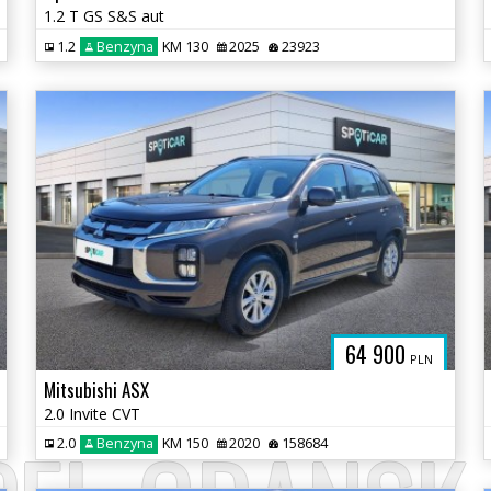
1.2 T GS S&S aut
1.2
Benzyna
KM 130
2025
23923
64 900
PLN
Mitsubishi ASX
2.0 Invite CVT
2.0
Benzyna
KM 150
2020
158684