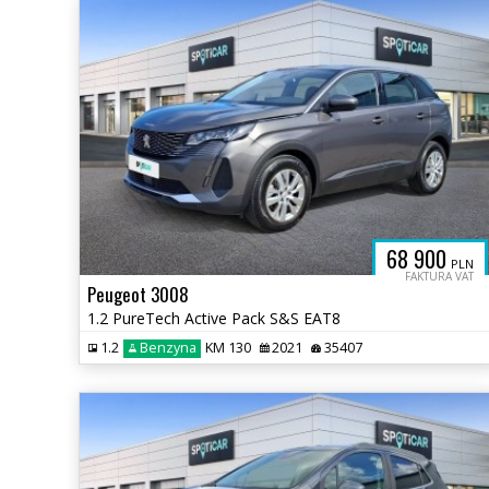
O
68 900
PLN
FAKTURA VAT
Peugeot 3008
1.2 PureTech Active Pack S&S EAT8
1.2
Benzyna
KM 130
2021
35407