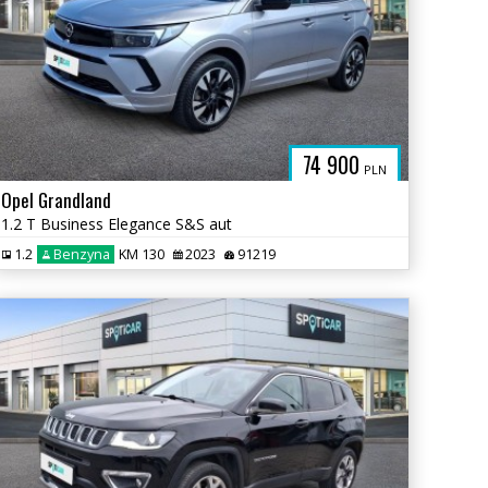
74 900
PLN
Opel Grandland
1.2 T Business Elegance S&S aut
1.2
Benzyna
KM 130
2023
91219