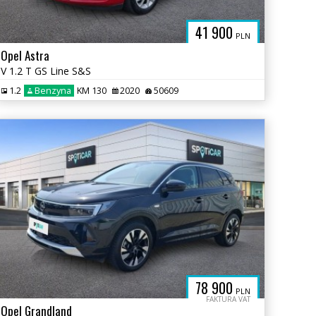
41 900
PLN
Opel Astra
V 1.2 T GS Line S&S
1.2
Benzyna
KM 130
2020
50609
78 900
PLN
FAKTURA VAT
Opel Grandland