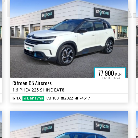
PEL-GDANSK.
77 900
PLN
FAKTURA VAT
Citroën C5 Aircross
1.6 PHEV 225 SHINE EAT8
1.6
Benzyna
KM 180
2022
74617