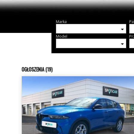
Marka
Pa
Model
Pr
OGŁOSZENIA (19)