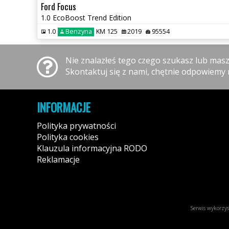
Ford Focus
1.0 EcoBoost Trend Edition
1.0
Benzyna
KM 125
2019
95554
Nie znalazłeś tego czego szukasz lub mas
Skontaktuj się z nami, chętnie odpowiemy 
INFORMACJE
Polityka prywatności
Polityka cookies
Klauzula informacyjna RODO
Reklamacje
Serwis wykorzyst