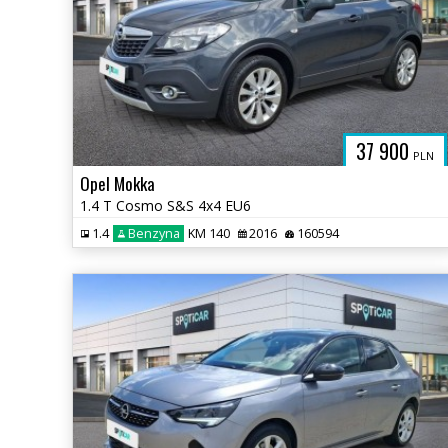
37 900
PLN
Opel Mokka
1.4 T Cosmo S&S 4x4 EU6
1.4
Benzyna
KM 140
2016
160594