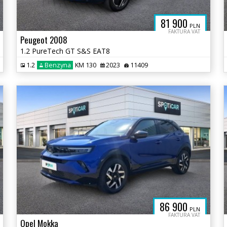
81 900
PLN
FAKTURA VAT
Peugeot 2008
1.2 PureTech GT S&S EAT8
1.2
Benzyna
KM 130
2023
11409
86 900
PLN
FAKTURA VAT
Opel Mokka