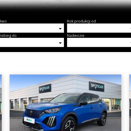
liwo
Rok produkcji od
zebieg do
Nadwozie