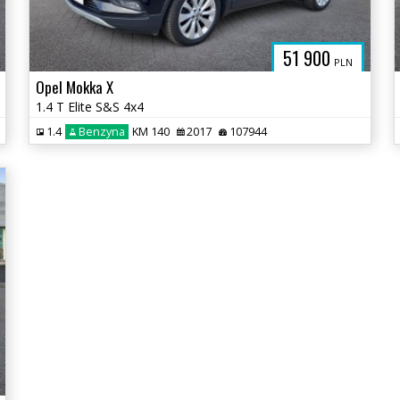
51 900
PLN
Opel Mokka X
1.4 T Elite S&S 4x4
1.4
Benzyna
KM 140
2017
107944