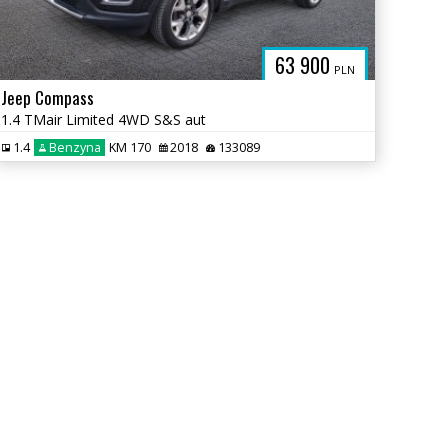
63 900
PLN
Jeep Compass
1.4 TMair Limited 4WD S&S aut
1.4
Benzyna
KM 170
2018
133089