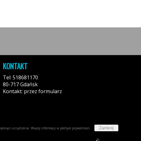
KONTAKT
Tel: 518681170
80-717 Gdańsk
Kontakt: przez formularz
Zamknij
w pamięci urządzenia. Więcej informacji w
polityce prywatności