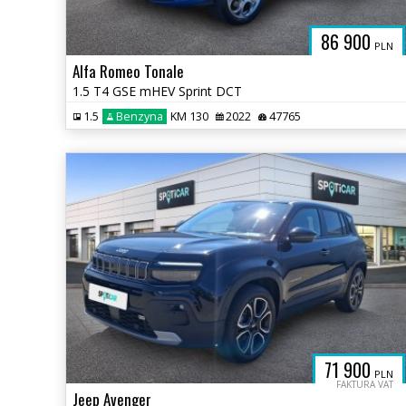
86 900
PLN
Alfa Romeo Tonale
1.5 T4 GSE mHEV Sprint DCT
1.5
Benzyna
KM 130
2022
47765
71 900
PLN
FAKTURA VAT
Jeep Avenger