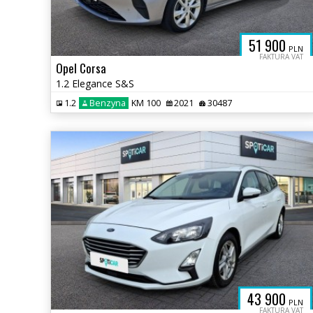
51 900
PLN
FAKTURA VAT
Opel Corsa
1.2 Elegance S&S
1.2
Benzyna
KM 100
2021
30487
43 900
PLN
FAKTURA VAT