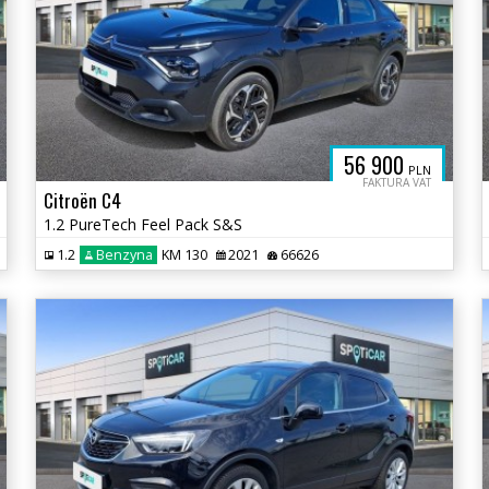
56 900
PLN
FAKTURA VAT
Citroën C4
1.2 PureTech Feel Pack S&S
1.2
Benzyna
KM 130
2021
66626