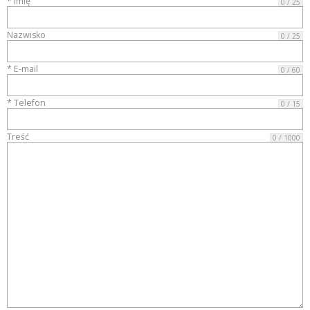
* Imię
0 / 25
OPEL-
Nazwisko
0 / 25
* E-mail
0 / 60
* Telefon
0 / 15
GDANSK.PL
Treść
0 / 1000