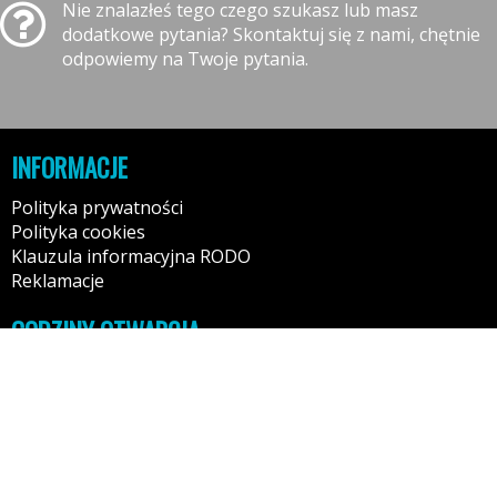
Nie znalazłeś tego czego szukasz lub masz
dodatkowe pytania? Skontaktuj się z nami, chętnie
odpowiemy na Twoje pytania.
INFORMACJE
Polityka prywatności
Polityka cookies
Klauzula informacyjna RODO
Reklamacje
GODZINY OTWARCIA
10:00-16:00 - Poniedziałek
10:00-16:00 - Wtorek
10:00-16:00 - Środa
10:00-16:00 - Czwartek
10:00-16:00 - Piątek
10:00-14:00 - Sobota