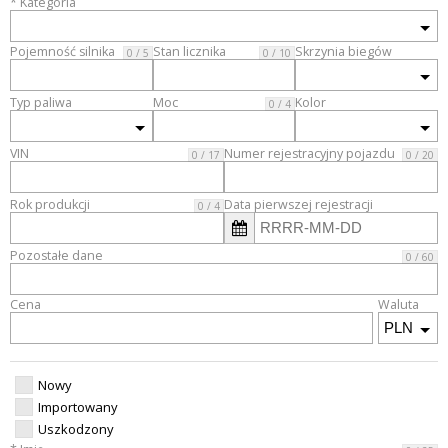
* Kategoria
Pojemność silnika
Stan licznika
Skrzynia biegów
0 / 5
0 / 10
Typ paliwa
Moc
Kolor
0 / 4
VIN
Numer rejestracyjny pojazdu
0 / 17
0 / 20
Rok produkcji
Data pierwszej rejestracji
0 / 4
Pozostałe dane
0 / 60
Cena
Waluta
Nowy
Importowany
Uszkodzony