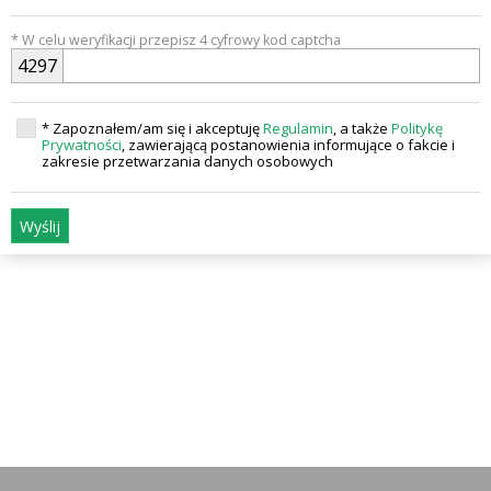
* W celu weryfikacji przepisz 4 cyfrowy kod captcha
4
2
9
7
* Zapoznałem/am się i akceptuję
Regulamin
, a także
Politykę
Prywatności
, zawierającą postanowienia informujące o fakcie i
zakresie przetwarzania danych osobowych
Wyślij