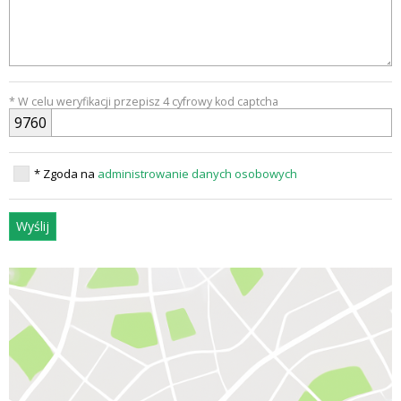
* W celu weryfikacji przepisz 4 cyfrowy kod captcha
9
7
6
0
OPEL-
* Zgoda na
administrowanie danych osobowych
Wyślij
GDANSK.PL