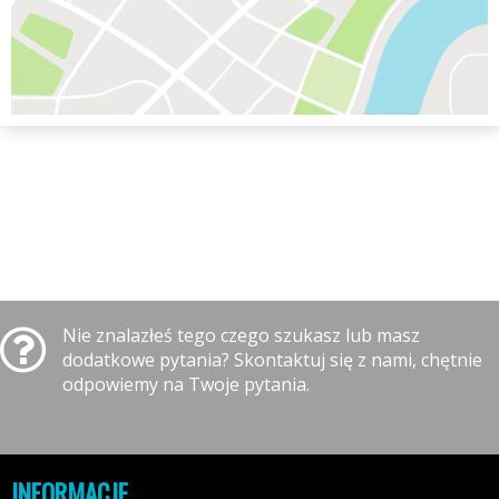
Nie znalazłeś tego czego szukasz lub masz
dodatkowe pytania? Skontaktuj się z nami, chętnie
odpowiemy na Twoje pytania.
INFORMACJE