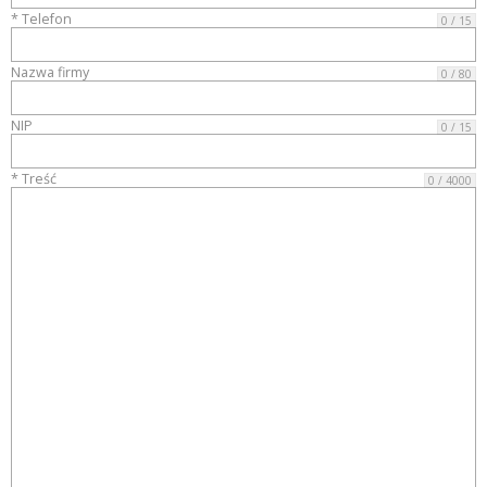
* Telefon
0 / 15
Nazwa firmy
0 / 80
NIP
0 / 15
* Treść
0 / 4000