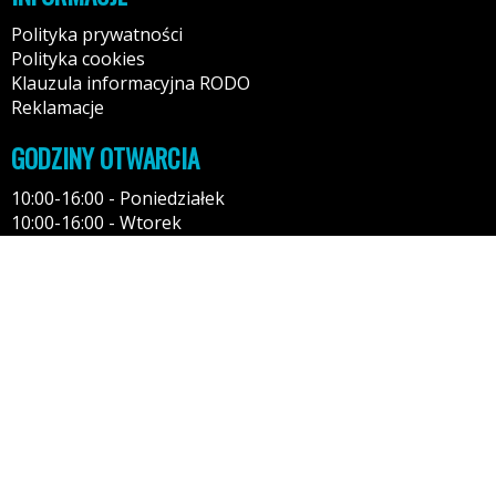
Polityka prywatności
Polityka cookies
Klauzula informacyjna RODO
Reklamacje
GODZINY OTWARCIA
10:00-16:00 - Poniedziałek
10:00-16:00 - Wtorek
10:00-16:00 - Środa
10:00-16:00 - Czwartek
10:00-16:00 - Piątek
10:00-14:00 - Sobota
KONTAKT
Tel: 518681170
80-717 Gdańsk
Kontakt: przez formularz