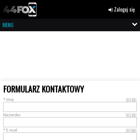
Zaloguj się
MENU
FORMULARZ KONTAKTOWY
* Imię
0 / 25
Nazwisko
0 / 25
* E-mail
0 / 60