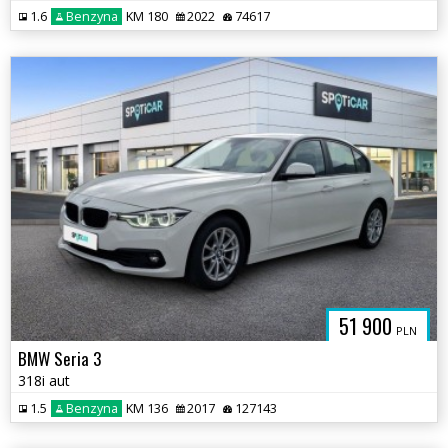
1.6
Benzyna
KM 180
2022
74617
51 900
PLN
BMW Seria 3
318i aut
1.5
Benzyna
KM 136
2017
127143