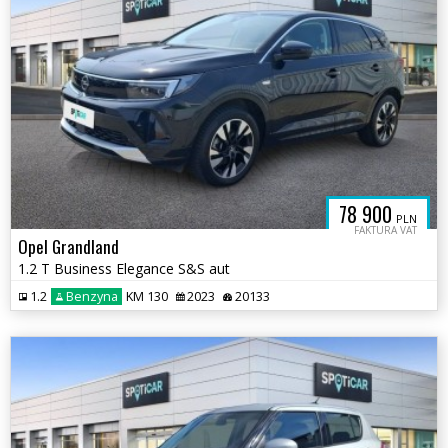
78 900
PLN
FAKTURA VAT
Opel Grandland
1.2 T Business Elegance S&S aut
1.2
Benzyna
KM 130
2023
20133