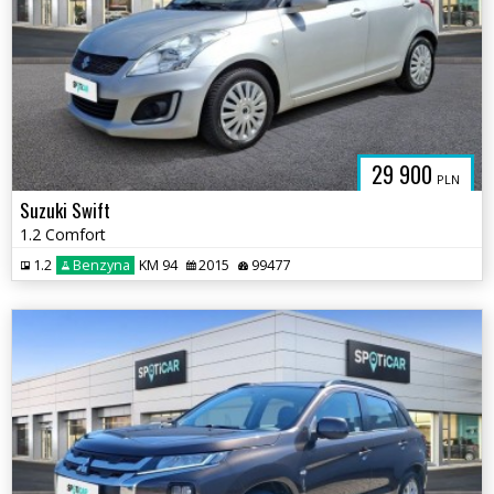
29 900
PLN
Suzuki Swift
1.2 Comfort
1.2
Benzyna
KM 94
2015
99477