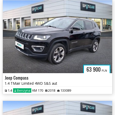
63 900
PLN
Jeep Compass
1.4 TMair Limited 4WD S&S aut
1.4
Benzyna
KM 170
2018
133089