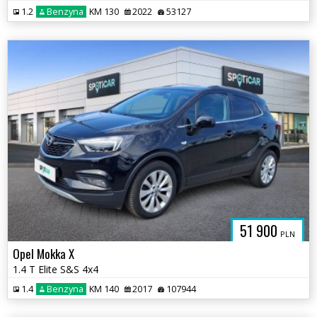
1.2
Benzyna
KM 130
2022
53127
51 900
PLN
Opel Mokka X
1.4 T Elite S&S 4x4
1.4
Benzyna
KM 140
2017
107944