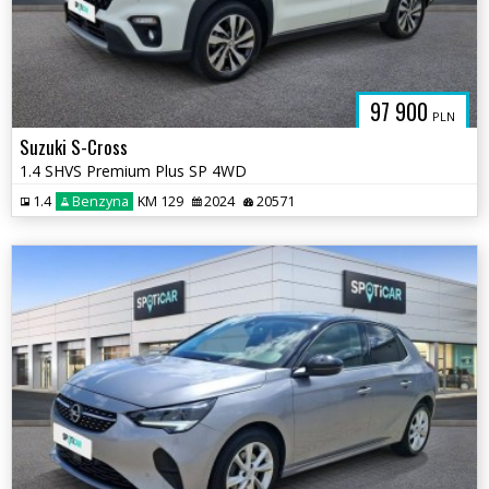
97 900
PLN
Suzuki S-Cross
1.4 SHVS Premium Plus SP 4WD
1.4
Benzyna
KM 129
2024
20571