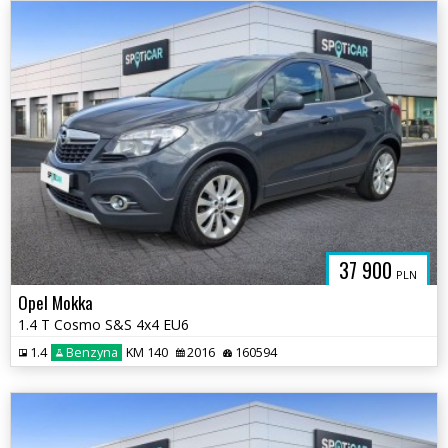
OPEL-
37 900
PLN
GDANSK.PL
Opel Mokka
1.4 T Cosmo S&S 4x4 EU6
1.4
Benzyna
KM 140
2016
160594