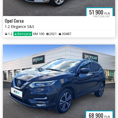
51 900
PLN
FAKTURA VAT
Opel Corsa
1.2 Elegance S&S
1.2
Benzyna
KM 100
2021
30487
68 900
PLN