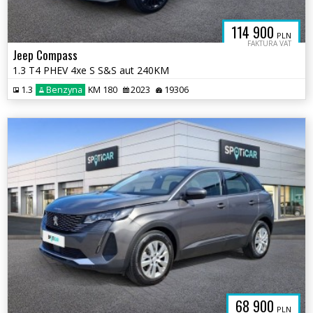
114 900
PLN
FAKTURA VAT
Jeep Compass
1.3 T4 PHEV 4xe S S&S aut 240KM
1.3
Benzyna
KM 180
2023
19306
68 900
PLN