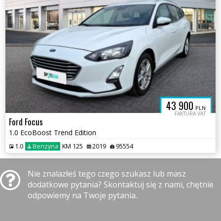
43 900
PLN
FAKTURA VAT
Ford Focus
1.0 EcoBoost Trend Edition
1.0
Benzyna
KM 125
2019
95554
Nie znalazłeś tego czego szukasz lub masz
dodatkowe pytania? Skontaktuj się z nami, chętnie
odpowiemy na Twoje pytania.