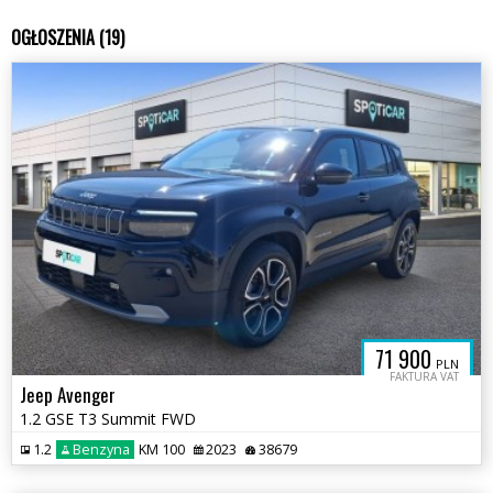
OGŁOSZENIA (19)
71 900
PLN
FAKTURA VAT
Jeep Avenger
1.2 GSE T3 Summit FWD
1.2
Benzyna
KM 100
2023
38679