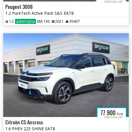
FAKTURA VAT
Peugeot 3008
1.2 PureTech Active Pack S&S EAT8
1.2
Benzyna
KM 130
2021
35407
77 900
PLN
FAKTURA VAT
Citroën C5 Aircross
1.6 PHEV 225 SHINE EAT8