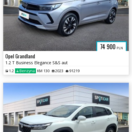
74 900
PLN
Opel Grandland
1.2 T Business Elegance S&S aut
1.2
Benzyna
KM 130
2023
91219