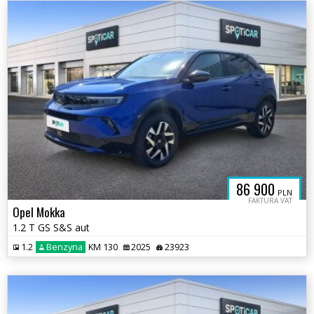
86 900
PLN
FAKTURA VAT
Opel Mokka
1.2 T GS S&S aut
1.2
Benzyna
KM 130
2025
23923