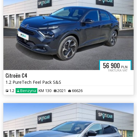
56 900
PLN
FAKTURA VAT
Citroën C4
1.2 PureTech Feel Pack S&S
1.2
Benzyna
KM 130
2021
66626