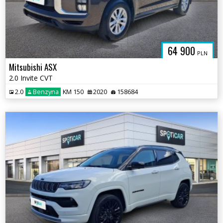
64 900
PLN
Mitsubishi ASX
2.0 Invite CVT
2.0
Benzyna
KM 150
2020
158684