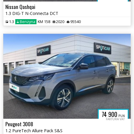
Nissan Qashqai
1.3 DIG-T N-Connecta DCT
1.3
Benzyna
KM 158
2020
95540
74 900
PLN
FAKTURA VAT
Peugeot 3008
1.2 PureTech Allure Pack S&S